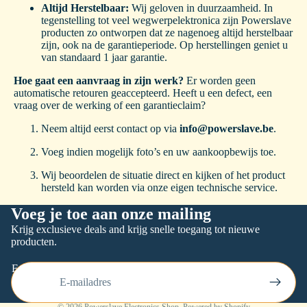
Altijd Herstelbaar:
Wij geloven in duurzaamheid. In
tegenstelling tot veel wegwerpelektronica zijn Powerslave
producten zo ontworpen dat ze nagenoeg altijd herstelbaar
zijn, ook na de garantieperiode. Op herstellingen geniet u
van standaard 1 jaar garantie.
Hoe gaat een aanvraag in zijn werk?
Er worden geen
automatische retouren geaccepteerd. Heeft u een defect, een
vraag over de werking of een garantieclaim?
Neem altijd eerst contact op via
info@powerslave.be
.
Voeg indien mogelijk foto’s en uw aankoopbewijs toe.
Wij beoordelen de situatie direct en kijken of het product
hersteld kan worden via onze eigen technische service.
Privacybeleid
Voeg je toe aan onze mailing
Contactgegevens
Krijg exclusieve deals and krijg snelle toegang tot nieuwe
Terugbetalingsbeleid
producten.
Algemene voorwaarden
E-mail
Verzendbeleid
Wettelijke kennisgeving
© 2026
Powerslave Electronics Shop
, Powered by Shopify